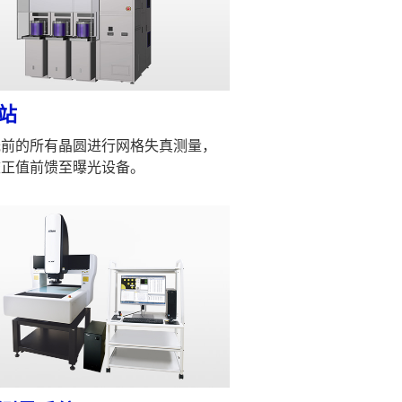
站
光前的所有晶圆进行网格失真测量，
校正值前馈至曝光设备。